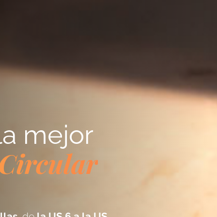
la mejor
 Circular
llas
, de
la US 6 a la US