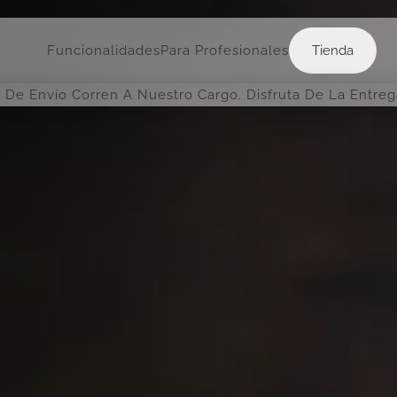
Tienda
Funcionalidades
Para Profesionales
Tienda
 De Envío Corren A Nuestro Cargo. Disfruta De La Entre