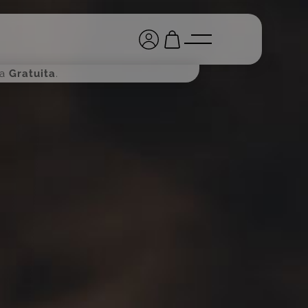
ga
Gratuita
.