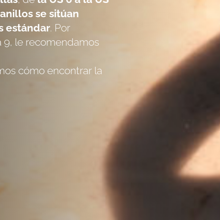
s
anillos se sitúan
as estándar
. Por
la 9, le recomendamos
amos cómo encontrar la