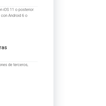
n iOS 11 o posterior.
 con Android 6 o
tras
iones de terceros,