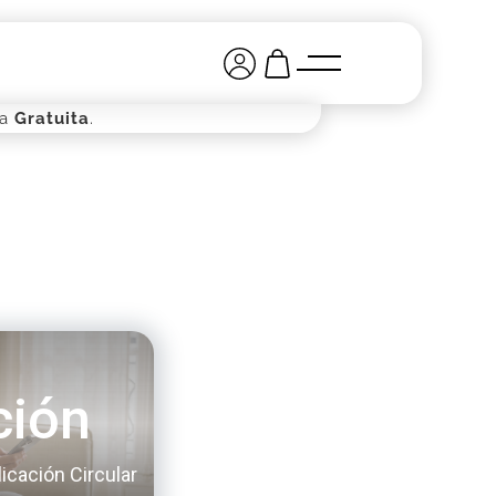
ga
Gratuita
.
ción
icación Circular