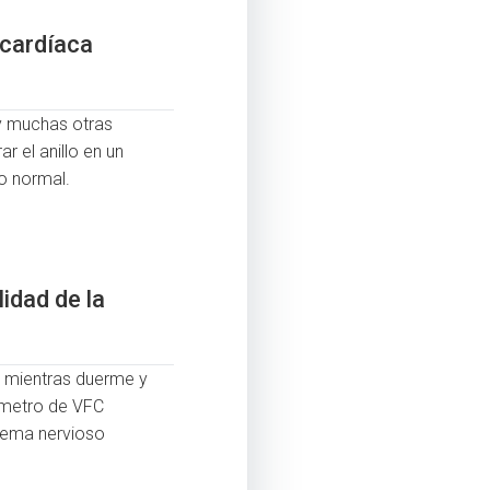
 cardíaca
o y muchas otras
r el anillo en un
o normal.
idad de la
C) mientras duerme y
rámetro de VFC
stema nervioso