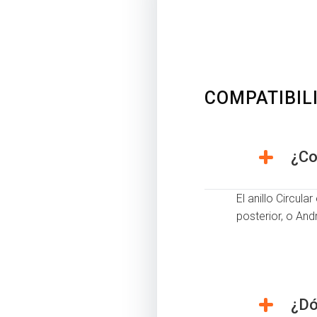
COMPATIBIL
¿Co
El anillo Circul
posterior, o And
¿Dó