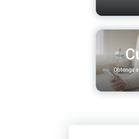
C
Obtenga a