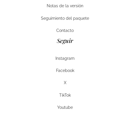
Lista de deseos
Notas de la versión
Notas de la versión
Seguimiento del paquete
Seguimiento del paquete
Contacto
Contacto
Seguir
Instagram
Instagram
Facebook
Facebook
X
X
TikTok
TikTok
Youtube
Youtube