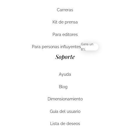
Garantía y devoluciones
Carreras
Carreras
Kit de prensa
Kit de prensa
Para editores
Para editores
Gana un
Para personas influyentes
8%.
Para personas influyentes
Soporte
Ayuda
Ayuda
Blog
Ayuda
Dimensionamiento
Dimensionamiento
Guía del usuario
Guía del usuario
Lista de deseos