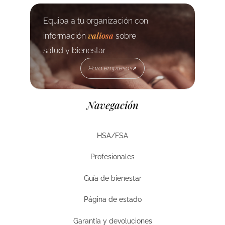
Equipa a tu organización con
valiosa
información
sobre
salud y bienestar
Para empresas
Para empresas
Navegación
HSA/FSA
HSA/FSA
Profesionales
Empresas
Guía de bienestar
Guía de bienestar
Página de estado
Página de estado
Garantía y devoluciones